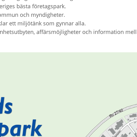
veriges bästa företagspark.
 kommun och myndigheter.
lar ett miljötänk som gynnar alla.
enhetsutbyten, affärsmöjligheter och information me