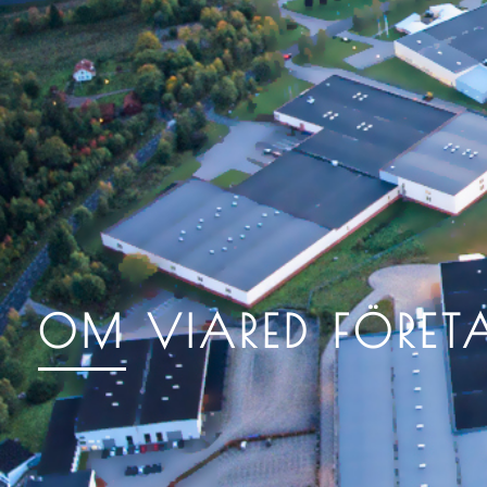
OM
VIARED FÖRET