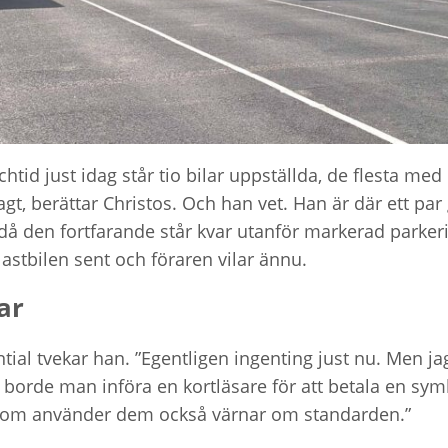
chtid just idag står tio bilar uppställda, de flesta med
lagt, berättar Christos. Och han vet. Han är där ett par
då den fortfarande står kvar utanför markerad parkerin
astbilen sent och föraren vilar ännu.
gar
tial tvekar han. ”Egentligen ingenting just nu. Men ja
ke borde man införa en kortläsare för att betala en sy
lla som använder dem också värnar om standarden.”