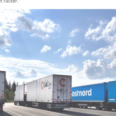
t räcker.”