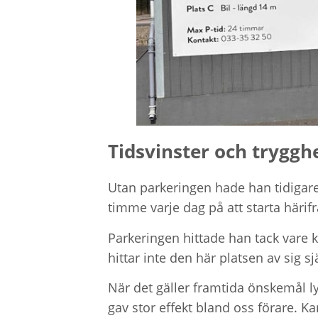
Tidsvinster och tryggh
Utan parkeringen hade han tidigare f
timme varje dag på att starta härif
Parkeringen hittade han tack vare k
hittar inte den här platsen av sig sjä
När det gäller framtida önskemål l
gav stor effekt bland oss förare. K