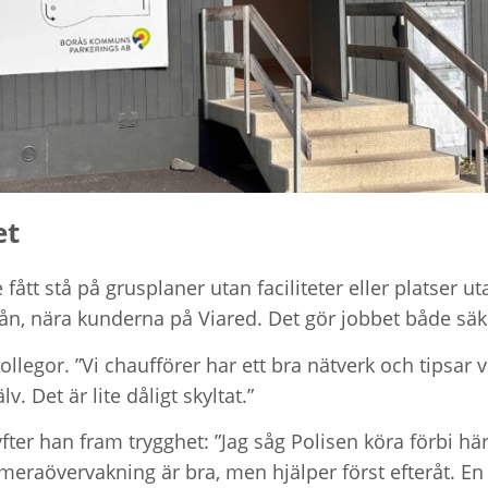
et
ått stå på grusplaner utan faciliteter eller platser u
rån, nära kunderna på Viared. Det gör jobbet både säk
ollegor. ”Vi chaufförer har ett bra nätverk och tipsar
lv. Det är lite dåligt skyltat.”
yfter han fram trygghet: ”Jag såg Polisen köra förbi 
ameraövervakning är bra, men hjälper först efteråt. En 