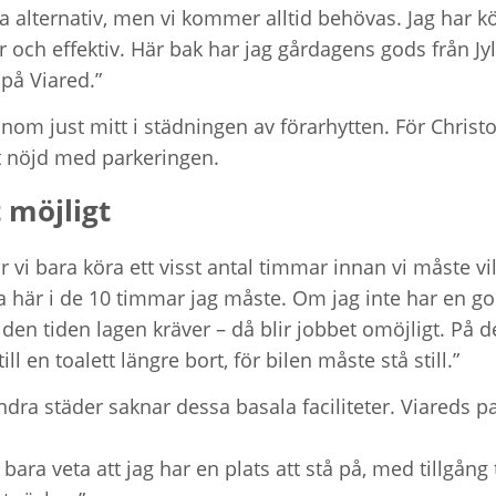
a alternativ, men vi kommer alltid behövas. Jag har kört
er och effektiv. Här bak har jag gårdagens gods från J
 på Viared.”
onom just mitt i städningen av förarhytten. För Christo
gt nöjd med parkeringen.
 möjligt
 vi bara köra ett visst antal timmar innan vi måste vila
na här i de 10 timmar jag måste. Om jag inte har en g
 den tiden lagen kräver – då blir jobbet omöjligt. På 
 till en toalett längre bort, för bilen måste stå still.”
ra städer saknar dessa basala faciliteter. Viareds pa
 bara veta att jag har en plats att stå på, med tillgång t