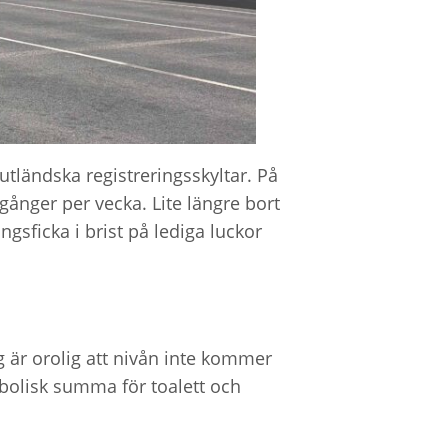
 utländska registreringsskyltar. På
 gånger per vecka. Lite längre bort
gsficka i brist på lediga luckor
g är orolig att nivån inte kommer
mbolisk summa för toalett och